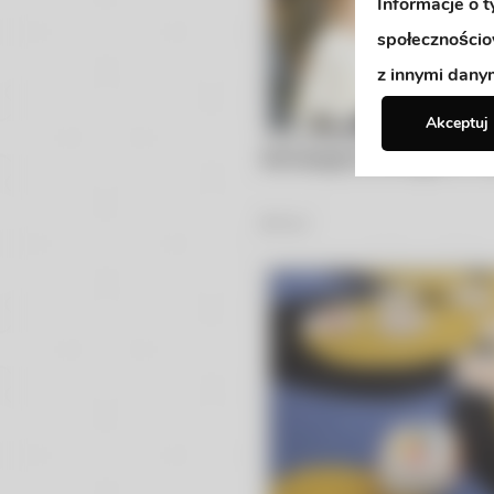
Informacje o 
społecznościo
z innymi dany
Akceptuj
Gimnastyka korekcyjna w nu
42
Zdjęć