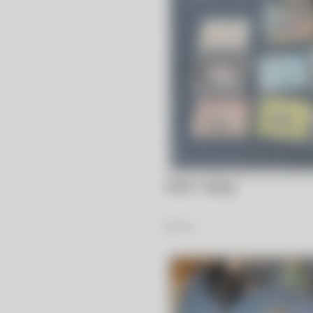
Nutki i roboty
33
Zdjęć