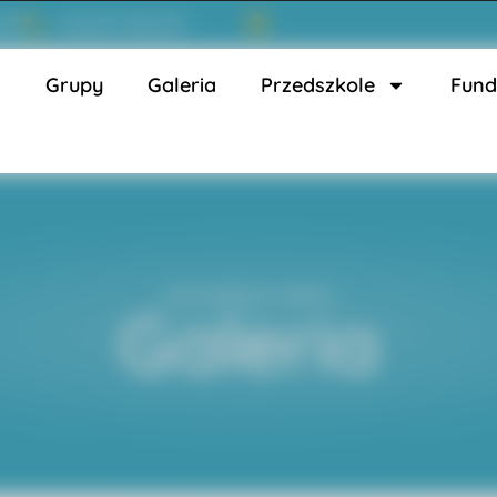
 607
+48 695 789 878
s
Grupy
Galeria
Przedszkole
Fund
Strona główna
»
Galeria
Galeria