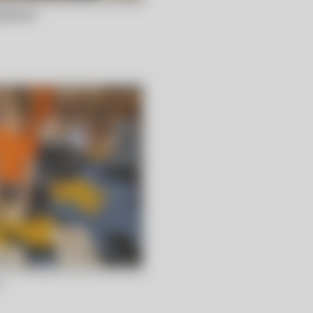
dzicami
c