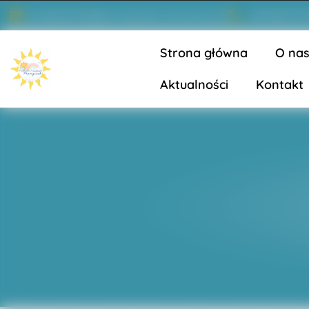
przedszkole@promyczek-tomaszow.pl
+48 668 119
Strona główna
O na
Aktualności
Kontakt