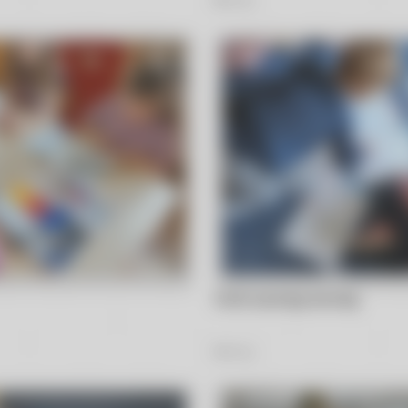
Nutki poznają zawody
40
Zdjęć