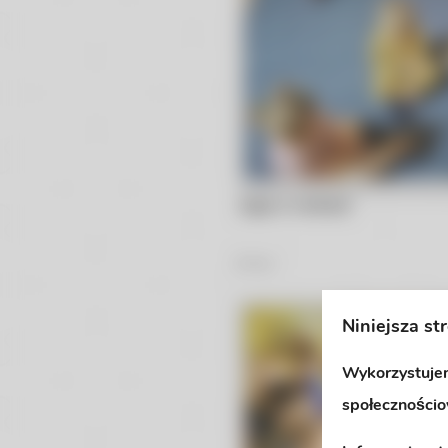
Joga w nutkach
8
Zdjęć
Niniejsza st
Wykorzystujem
społecznościo