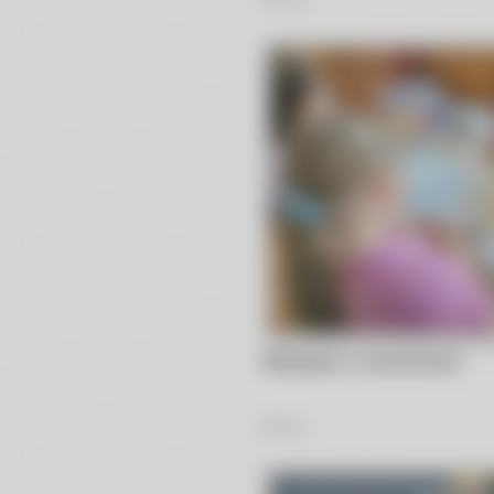
Robotyka w wiewiórkach
26
Zdjęć