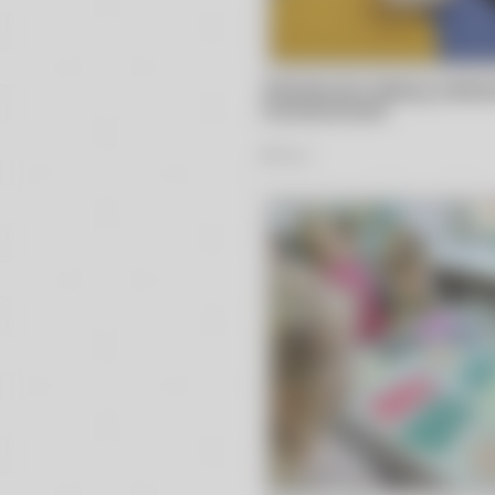
Zakodowane zabawy wielkan
muchomorkach
59
Zdjęć