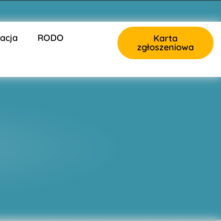
acja
RODO
Karta
zgłoszeniowa