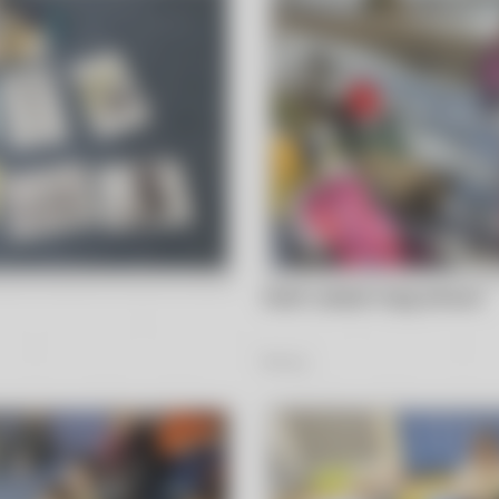
Nutki i ptasie tropy zimowo
13
Zdjęć