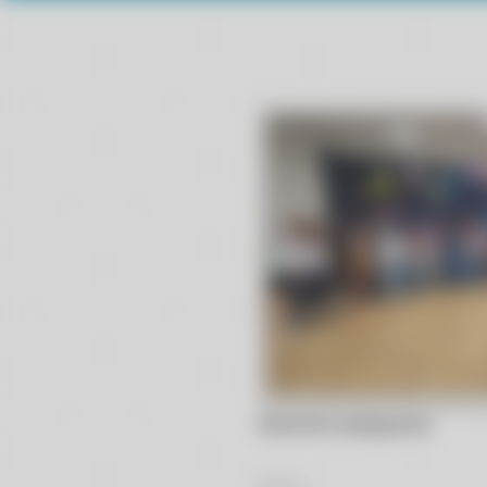
Wiewiórki pożegnanie
47
Zdjęć