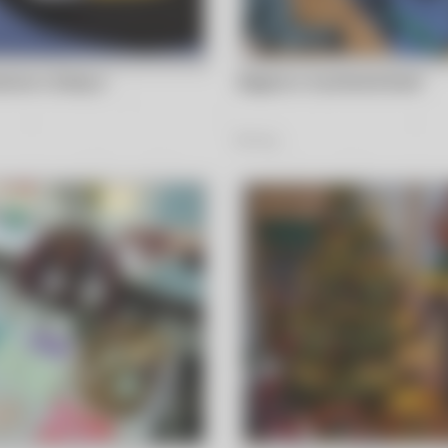
ocne z Zosią w
Zajęcia w muchomorkach
27
Zdjęć