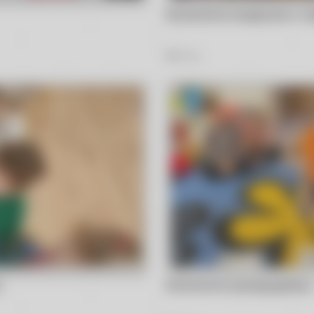
Muchomorki świątecznie z ro
230
Zdjęć
n
Muchomorki poznają głoskę 