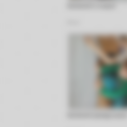
Muchomorki w muzeum
75
Zdjęć
Muchomorki poznają musico