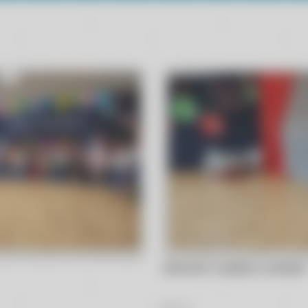
Wiewiórki i jasełka z aniołami
60
Zdjęć