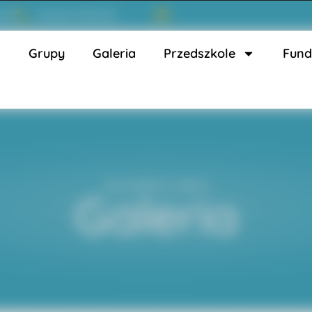
 607
+48 695 789 878
s
Grupy
Galeria
Przedszkole
Fund
Strona główna
»
Galeria
Galeria