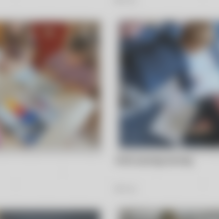
Nutki poznają zawody
40
Zdjęć