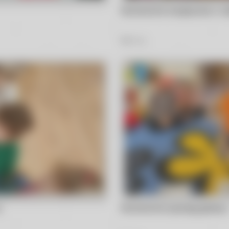
Muchomorki świątecznie z ro
230
Zdjęć
n
Muchomorki poznają głoskę 