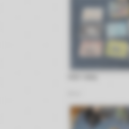
Nutki i roboty
33
Zdjęć