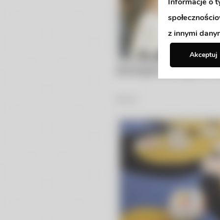
Informacje o 
społecznościo
z innymi dany
Akceptuj
Gimnastyka korekcyjna w nu
42
Zdjęć