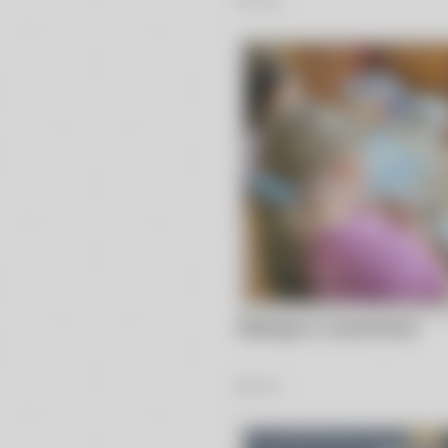
Robotyka w wiewiórkach
26
Zdjęć