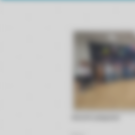
Wiewiórki pożegnanie
47
Zdjęć