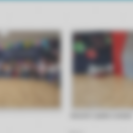
Wiewiórki i jasełka z aniołami
60
Zdjęć