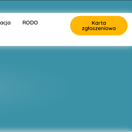
acja
RODO
Karta
zgłoszeniowa