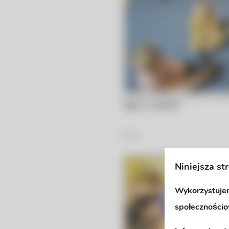
Joga w nutkach
8
Zdjęć
Niniejsza st
Wykorzystujem
społecznościo