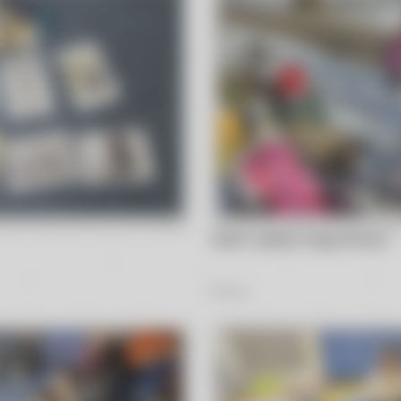
Nutki i ptasie tropy zimowo
13
Zdjęć