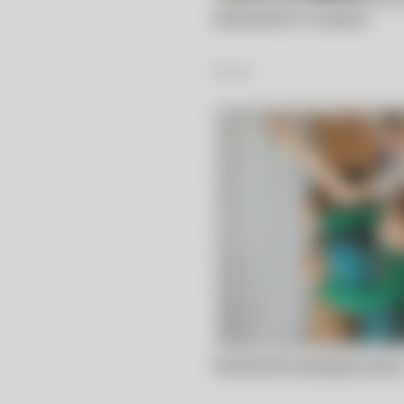
Muchomorki w muzeum
75
Zdjęć
Muchomorki poznają musico