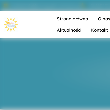
przedszkole@promyczek-tomaszow.pl
+48 668 119
Strona główna
O na
Aktualności
Kontakt