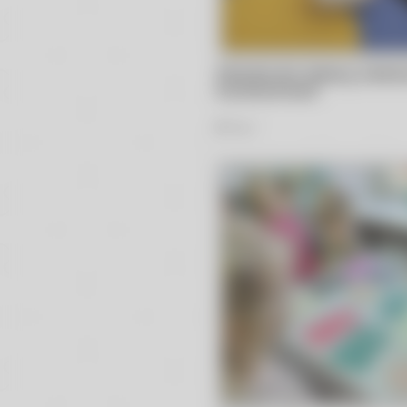
Zakodowane zabawy wielkan
muchomorkach
59
Zdjęć