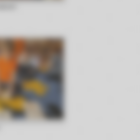
dzicami
c