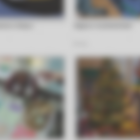
ocne z Zosią w
Zajęcia w muchomorkach
27
Zdjęć