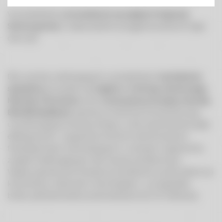
W przedszkolu
prowadzone są zajęcia Integracji
Sensorycznej
w odpowiednio przygotowanej do tego
celu sali.
Dla uczniów realizujących w przedszkolu
kształcenie
specjalne
prowadzi się
zajęcia z treningu słuchowego
Metodą Thomatisa
oraz
nowoczesną terapię metodą
EEG Biofeedback
opartą na technice komputerowej,
umożliwiającej trening mózgu w celu poprawienia jego
efektywności i uzyskania kontroli nad procesami
fizjologicznymi zachodzącymi w naszym organizmie,
zwykle niedostępnymi dla naszej świadomości.
Wyżej wymienione terapie prowadzone są dla dzieci po
konsultacji z lekarzem neurologiem, w przypadku
braku jakichkolwiek przeciwskazań do ich realizacji.