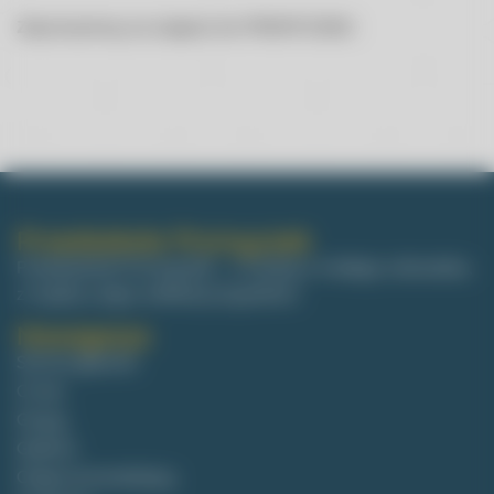
Zapraszamy na zajęcia do PROMYCZKA!
Przedszkole Promyczek
Przedszkole Promyczek – z troską o małego człowieka,
z myślą o jego wielkiej przyszłości.
Nawigacja
Strona główna
O nas
Grupy
Galeria
Organ prowadzący