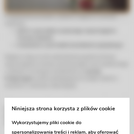
Przedszkole prowadzi z dziećmi zajęcia w ramach
realizacji:
opinii o potrzebie wczesnego wspomaganiu
rozwoju dziecka
orzeczenia o potrzebie kształcenia specjalnym.
Zajęcia mają na celu pobudzanie psychoruchowe,
wspomaganie rozwoju poznawczego oraz społecznego
u dziecka. W naszym przedszkolu są
grupy
integracyjne
, kadra pedagogiczna wzięła udział w
szkoleniu z edukacji włączającej.
Niniejsza strona korzysta z plików cookie
Przedszkole dysponuje dostosowanymi do potrzeb
dzieci środkami dydaktycznymi
oraz
zatrudnia
Wykorzystujemy pliki cookie do
nauczycieli terapeutów
:
spersonalizowania treści i reklam, aby oferować