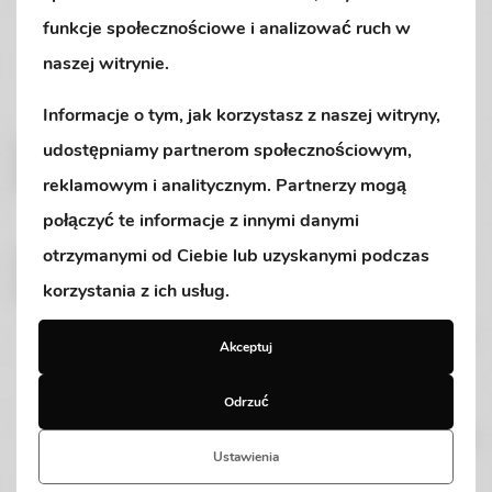
psychologa,
funkcje społecznościowe i analizować ruch w
oligofrenopedagoga,
surdopedagoga,
naszej witrynie.
logopedę/neurologopedę,
terapęutów SI.
Informacje o tym, jak korzystasz z naszej witryny,
udostępniamy partnerom społecznościowym,
Wykfalifikowana kadra zapewnia naszym uczniom
prowadzenie efektywnej terapii.
reklamowym i analitycznym. Partnerzy mogą
połączyć te informacje z innymi danymi
otrzymanymi od Ciebie lub uzyskanymi podczas
Terapeuci posiadają dodatkowe cerfyfikaty szkoleń w
zakresie:
korzystania z ich usług.
terapii ręki i zaburzeń motoryki małej – diagnozy,
Akceptuj
terapii i masażu,
pracy metodą: Marii Montessori,
Odrzuć
Symultaniczno-Sekwencyjnej Nauki Czytania,
metody Ruchu Rozwijającego Weroniki Sherborne.
Ustawienia