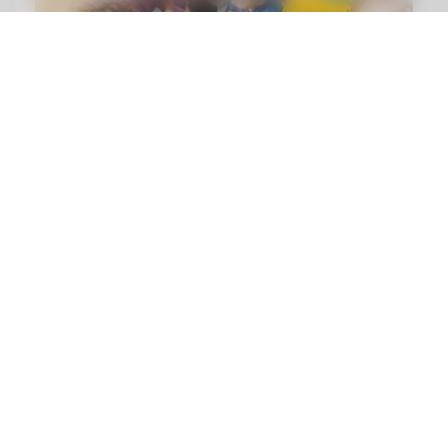
Jak budować pewność siebie u
przedszkolaka na co dzień
Przedszkole Promyczek
Przedszkole Promyczek – z troską o małego człowieka,
z myślą o jego wielkiej przyszłości.
Nawigacja