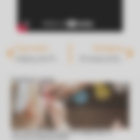
Poprzedni
Następny
Zapisy do Przedszkola
Emocje przedszkolaka
Podobne wpisy
Jak zabawy sensoryczne wpływają na
rozwój przedszkolaka