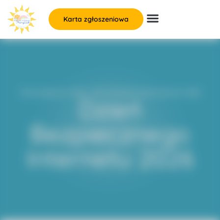
Karta zgłoszeniowa
Strona główna
»
Blog
»
Dzień Bezpiecznego Internetu 2026
Dzień
Bezpiecznego
Internetu 2026