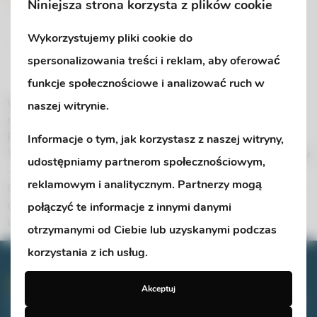
Niniejsza strona korzysta z plików cookie
Wykorzystujemy pliki cookie do
spersonalizowania treści i reklam, aby oferować
funkcje społecznościowe i analizować ruch w
W dniach 29 września – 3 października stawiamy w
naszej witrynie.
naszym przedszkolu na relacje! TYDZIEŃ BUDOWANIA
RELACJI Ministerstwo Edukacji Narodowej ogłosiło
Informacje o tym, jak korzystasz z naszej witryny,
Tydzień Budowania Relacji, a my – w naszym przedszkolu
udostępniamy partnerom społecznościowym,
– z radością włączamy się w to ważne wydarzenie.
reklamowym i analitycznym. Partnerzy mogą
Codziennie dbamy nie tylko o rozwój poznawczy dzieci,
ale także o coś, co jest fundamentem szczęśliwego
połączyć te informacje z innymi danymi
dzieciństwa […]
otrzymanymi od Ciebie lub uzyskanymi podczas
korzystania z ich usług.
Przedszkole Promyczek
Akceptuj
Przedszkole Promyczek – z troską o małego człowieka,