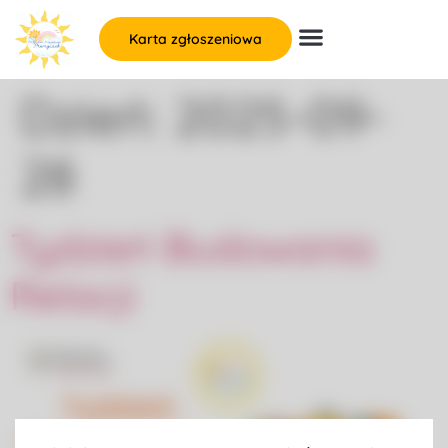
Karta zgłoszeniowa
Dzień:
2025-09-
28
Tydzień Budowania
Relacji